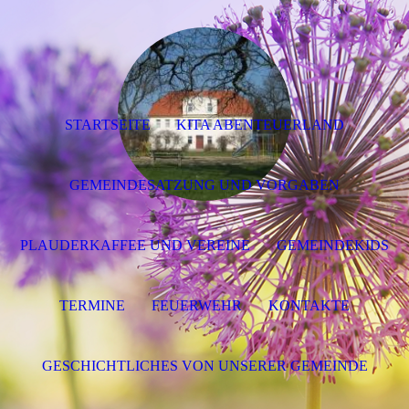
STARTSEITE
KITA ABENTEUERLAND
GEMEINDESATZUNG UND VORGABEN
PLAUDERKAFFEE UND VEREINE
GEMEINDEKIDS
TERMINE
FEUERWEHR
KONTAKTE
GESCHICHTLICHES VON UNSERER GEMEINDE